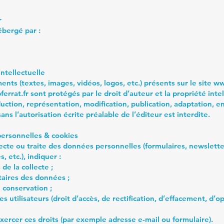
r
ébergé par :
intellectuelle
ents (textes, images, vidéos, logos, etc.) présents sur le site
ww
ferrat.fr
sont protégés par le droit d’auteur et la propriété intel
uction, représentation, modification, publication, adaptation, e
 sans l’autorisation écrite préalable de l’éditeur est interdite.
ersonnelles & cookies
llecte ou traite des données personnelles (formulaires, newslette
 etc.), indiquer :
s de la collecte ;
taires des données ;
 conservation ;
des utilisateurs (droit d’accès, de rectification, d’effacement, d’o
ercer ces droits (par exemple adresse e-mail ou formulaire).