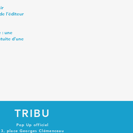
ir
de l’éditeur
e : une
atuite d’une
TRIBU
Pop Up officiel
3, place Georges Clémenceau