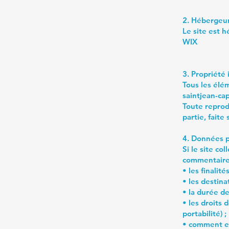
2. Hébergeu
Le site est h
WIX
3. Propriété 
Tous les élém
saintjean-cap
Toute reprod
partie, faite
4. Données p
Si le site co
commentaires,
• les finalité
• les destina
• la durée de
• les droits 
portabilité) ;
• comment ex