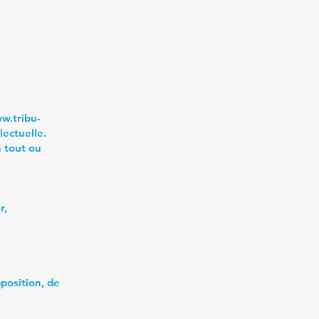
w.tribu-
lectuelle.
n tout ou
r,
pposition, de