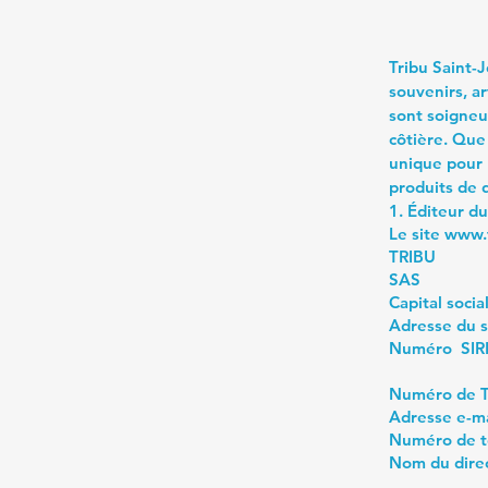
Tribu Saint-
souvenirs, a
sont soigneu
côtière. Que
unique pour 
produits de q
1. Éditeur du
Le site
www.t
TRIBU
SAS
Capital soci
Adresse du 
Numéro SIRE
Numéro de T
Adresse e-ma
Numéro de t
Nom du direc