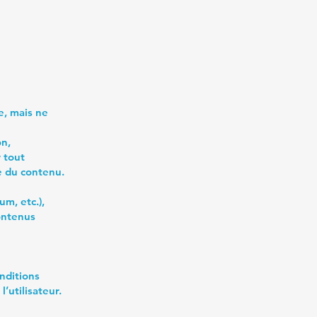
te, mais ne
on,
 tout
e du contenu.
um, etc.),
ontenus
onditions
l’utilisateur.