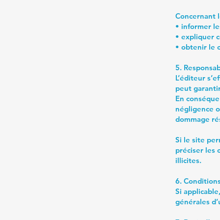
Concernant le
• informer le
• expliquer 
• obtenir le
5. Responsab
L’éditeur s’e
peut garantir
En conséquen
négligence ou
dommage résu
Si le site pe
préciser les
illicites.
6. Conditions
Si applicable
générales d’u