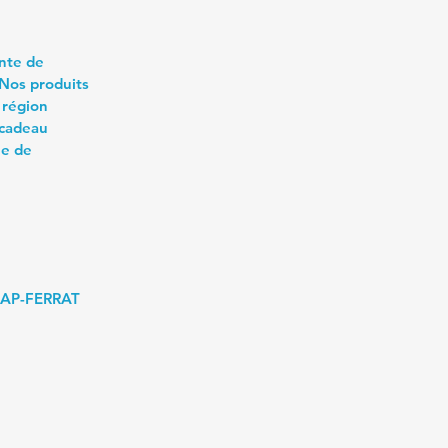
ente de
 Nos produits
 région
 cadeau
ée de
-CAP-FERRAT