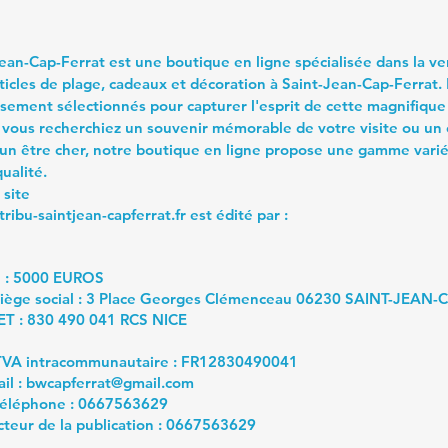
Jean-Cap-Ferrat est une boutique en ligne spécialisée dans la v
rticles de plage, cadeaux et décoration à Saint-Jean-Cap-Ferrat.
sement sélectionnés pour capturer l'esprit de cette magnifique
 vous recherchiez un souvenir mémorable de votre visite ou un
un être cher, notre boutique en ligne propose une gamme vari
ualité.
 site
ribu-saintjean-capferrat.fr
est édité par :
al : 5000 EUROS
siège social : 3 Place Georges Clémenceau 06230 SAINT-JEAN
T : 830 490 041 RCS NICE
VA intracommunautaire : FR12830490041
il :
bwcapferrat@gmail.com
éléphone : 0667563629
teur de la publication : 0667563629