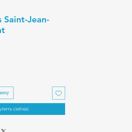
 Saint-Jean-
at
зину
упить сейчас