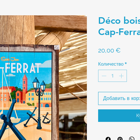
Déco bois
Cap-Ferr
Цена
20,00 €
Количество
*
Добавить в кор
К