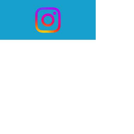
DEVENONS AMIS
S'abonner
TRIBU
Pop Up officiel
3, place Georges Clémenceau