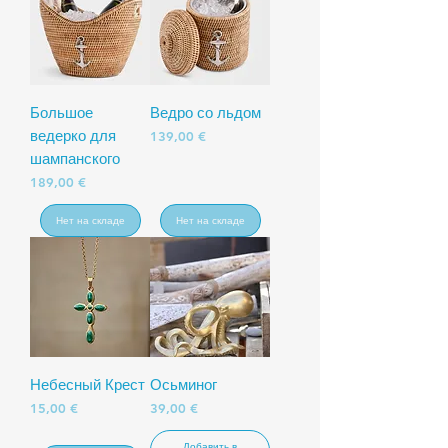
Большое
Ведро со льдом
ведерко для
Цена
139,00 €
шампанского
Цена
189,00 €
Нет на складе
Нет на складе
Небесный Крест
Осьминог
Цена
Цена
15,00 €
39,00 €
Добавить в