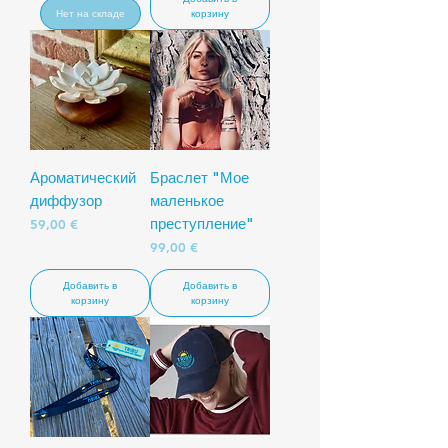
Нет на складе
корзину
Ароматический
Браслет "Мое
диффузор
маленькое
преступление"
Цена
59,00 €
Цена
99,00 €
Добавить в
Добавить в
корзину
корзину