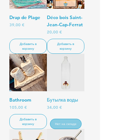
Drap de Plage
Déco bois Saint-
Jean-Cap-Ferrat
Цена
39,00 €
Цена
20,00 €
Добавить в
Добавить в
корзину
корзину
Bathroom
Бутылка воды
Цена
Цена
105,00 €
34,00 €
Добавить в
корзину
Нет на складе