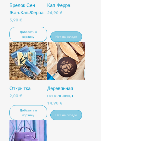
Брелок Сен-
Кап-Ферра
Жан-Кап-Ферра
Цена
24,90 €
Цена
5,90 €
Добавить в
корзину
Нет на складе
Открытка
Деревянная
пепельница
Цена
2,00 €
Цена
14,90 €
Добавить в
корзину
Нет на складе